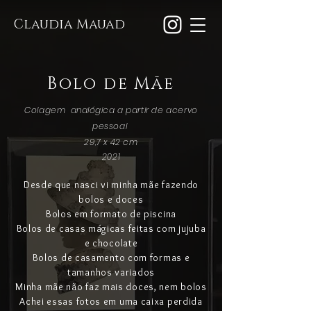
Claudia Mauad
Bolo de Mãe
Colagem
analógica
a partir de acervo
pessoal
29,7 x 42 cm
2021
Desde que nasci vi minha mãe fazendo
bolos e doces
Bolos em formato de piscina
Bolos de casas mágicas feitas com jujuba
e chocolate
Bolos de casamento com formas e
tamanhos variados
Minha mãe não faz mais doces, nem bolos
Achei essas fotos em uma caixa perdida