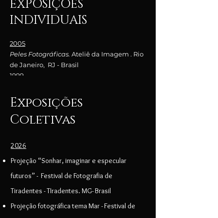
EXPOSIÇÕES
INDIVIDUAIS
2005
Peles Fotográficas.
Ateliê da Imagem . Rio
de Janeiro, RJ - Brasil
1999
Calendário
.
Exposição de Pintura
. Sesc
Teresópolis. Teresópolis, RJ - Brasil
Exposições
Coletivas
2026
Projeção “Sonhar, imaginar e especular
futuros” - Festival de Fotografia de
Tiradentes - TIradentes. MG- Brasil
Projeção fotográfica tema Mar -
Festival de