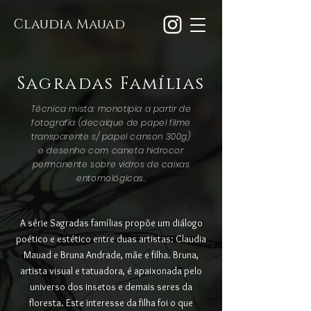
Claudia Mauad
Sagradas Famílias
Técnica mista: monotipia a partir de
fotografia (decalque de papel filme
transparente s/ papel canson 300g)
e desenho com caneta hidrocor
permanente sobre vidros de caixas
entomológicas.
A série Sagradas famílias propõe um diálogo
poético e estético entre duas artistas: Claudia
Mauad e Bruna Andrade, mãe e filha. Bruna,
artista visual e tatuadora, é apaixonada pelo
universo dos insetos e demais seres da
floresta. Este interesse da filha foi o que